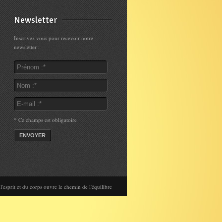
le
volume.
Newsletter
Inscrivez vous pour recevoir notre
newsletter :
I agree terms and conditions.*
* Ce champs est obligatoire
'esprit et du corps ouvre le chemin de l'équilibre