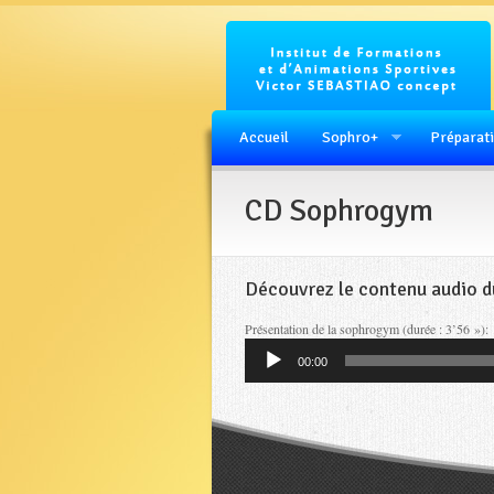
Accueil
Sophro+
Préparati
CD Sophrogym
Découvrez le contenu audio 
Présentation de la sophrogym (durée : 3’56 »):
Lecteur
00:00
audio