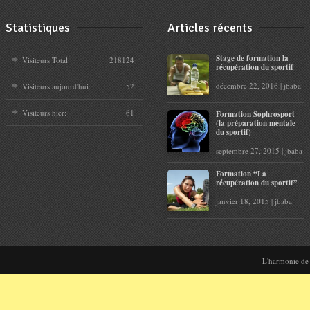
le
volume.
Statistiques
Articles récents
Stage de formation la
Visiteurs Total:
218124
récupération du sportif
décembre 22, 2016 | jbaba
Visiteurs aujourd'hui:
52
Visiteurs hier:
61
Formation Sophrosport
(la préparation mentale
du sportif)
septembre 27, 2015 | jbaba
Formation “La
récupération du sportif”
janvier 18, 2015 | jbaba
L'harmonie de l