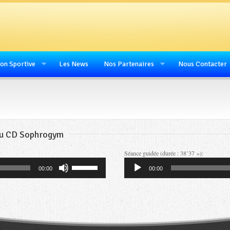
on Sportive
Les News
Nos Partenaires
Nous Contacter
du CD Sophrogym
Séance guidée (durée : 38’37 »):
Lecteur
Utilisez
00:00
00:00
audio
les
flèches
haut/bas
pour
augmenter
ou
diminuer