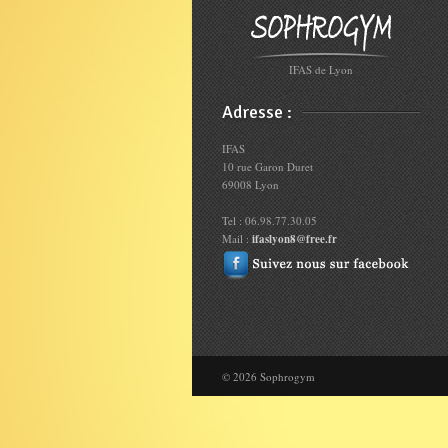
IFAS de Lyon
Adresse :
IFAS
10 rue Garon Duret
69008 Lyon
Tel : 06.98.77.30.05
Mail :
ifaslyon8@free.fr
© 2026 Sophrogym